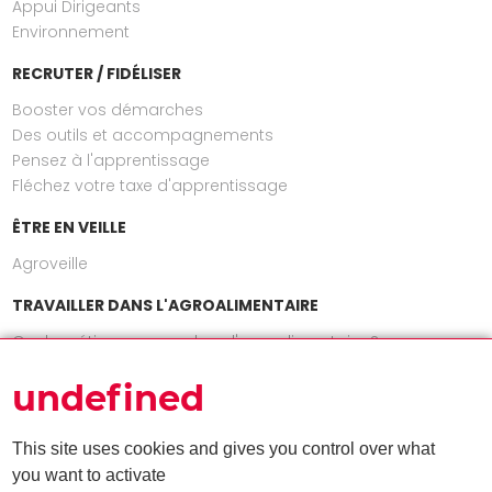
Appui Dirigeants
Environnement
RECRUTER / FIDÉLISER
Booster vos démarches
Des outils et accompagnements
Pensez à l'apprentissage
Fléchez votre taxe d'apprentissage
ÊTRE EN VEILLE
Agroveille
TRAVAILLER DANS L'AGROALIMENTAIRE
Quels métiers exercer dans l'agroalimentaire ?
INFOS
undefined
Actualités
Nos publications
This site uses cookies and gives you control over what
Agenda
you want to activate