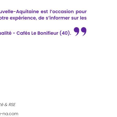
é & RSE
ea-na.com