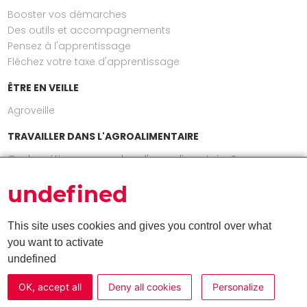
Booster vos démarches
Des outils et accompagnements
Pensez à l'apprentissage
Fléchez votre taxe d'apprentissage
ÊTRE EN VEILLE
Agroveille
TRAVAILLER DANS L'AGROALIMENTAIRE
Quels métiers exercer dans l'agroalimentaire ?
INFOS
undefined
Actualités
Nos publications
This site uses cookies and gives you control over what
Agenda
you want to activate
undefined
L'AREA
Nos missions
OK, accept all
Deny all cookies
Personalize
Gouvernance