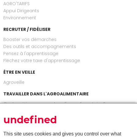
AGRO'TARIFS
Appui Dirigeants
Environnement
RECRUTER / FIDÉLISER
Booster vos démarches
Des outils et accompagnements
Pensez à l'apprentissage
Fléchez votre taxe d'apprentissage
ÊTRE EN VEILLE
Agroveille
TRAVAILLER DANS L'AGROALIMENTAIRE
Quels métiers exercer dans l'agroalimentaire ?
INFOS
undefined
Actualités
Nos publications
This site uses cookies and gives you control over what