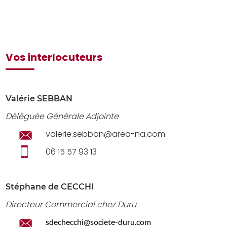
Vos interlocuteurs
Valérie SEBBAN
Déléguée Générale Adjointe
valerie.sebban@area-na.com
06 15 57 93 13
Stéphane de CECCHI
Directeur Commercial
chez Duru
sdechecchi@societe-duru.com