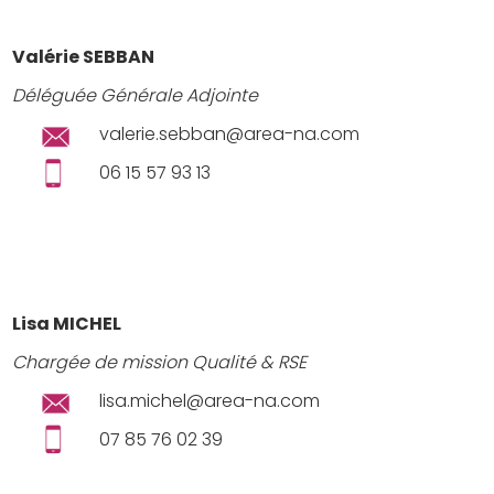
V
alérie SEBBAN
Déléguée Générale Adjointe
valerie.sebban@area-na.com
06 15 57 93 13
Lisa MICHEL
Chargée de mission Qualité & RSE
lisa.michel@area-na.com
07 85 76 02 39