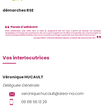
démarches RSE
Vos interlocutrices
Véronique HUCAULT
Déléguée Générale
veronique.hucault@area-na.com
06 68 56 13 29