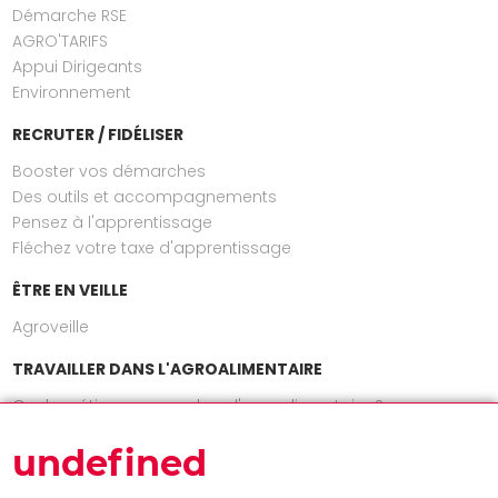
Démarche RSE
AGRO'TARIFS
Appui Dirigeants
Environnement
RECRUTER / FIDÉLISER
Booster vos démarches
Des outils et accompagnements
Pensez à l'apprentissage
Fléchez votre taxe d'apprentissage
ÊTRE EN VEILLE
Agroveille
TRAVAILLER DANS L'AGROALIMENTAIRE
Quels métiers exercer dans l'agroalimentaire ?
INFOS
undefined
Actualités